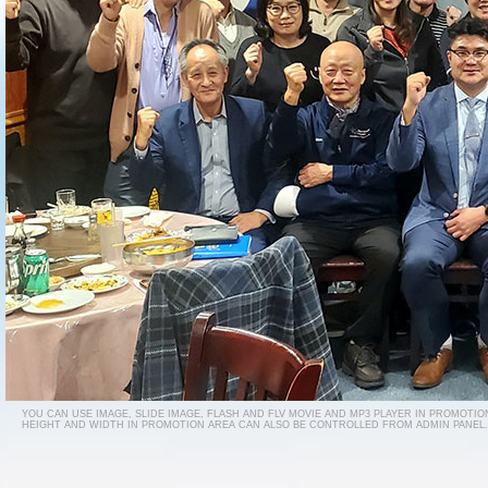
YOU CAN USE IMAGE, SLIDE IMAGE, FLASH AND FLV MOVIE AND MP3 PLAYER IN PROMOTIO
HEIGHT AND WIDTH IN PROMOTION AREA CAN ALSO BE CONTROLLED FROM ADMIN PANEL.