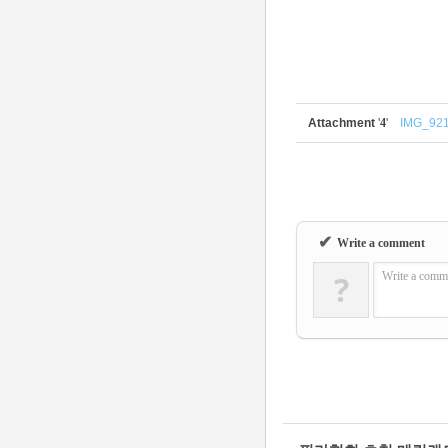
Attachment
'
4
'
IMG_921
✔
Write a comment
?
Write a comme