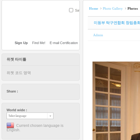
Home
Photo Gallery
Photos
Save
미동부 탁구연합회 창립총
Admin
Sign Up
Find Me!
E-mail Certification
위젯 타이틀
위젯 코드 영역
Share :
World wide :
Select language
Current chosen language is
English.