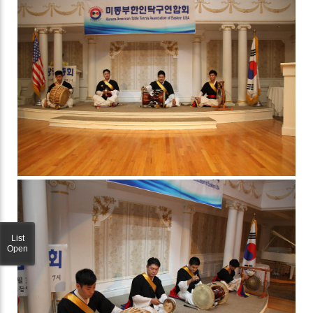
List
Open