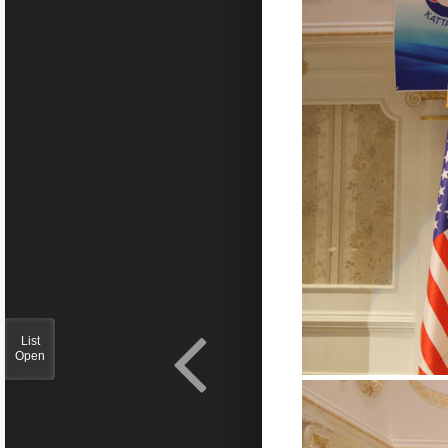
List
Open