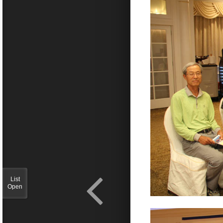
List
Open