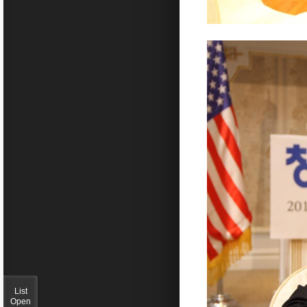
List
Open