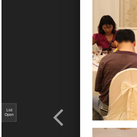
List
Open