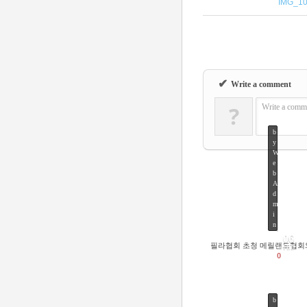
IMG_10
✔
Write a comment
?
Write a comme
b
y
W
e
b
A
d
m
i
n
06
필라협회 초청 메릴랜드협회
FEB
0
b