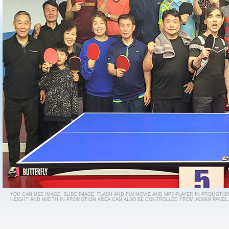
YOU CAN USE IMAGE, SLIDE IMAGE, FLASH AND FLV MOVIE AND MP3 PLAYER IN PROMOTIO
HEIGHT AND WIDTH IN PROMOTION AREA CAN ALSO BE CONTROLLED FROM ADMIN PANEL.