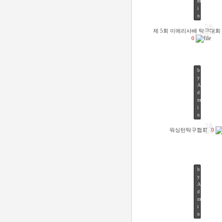
m
46
i
n
18
제 5회 이에리사배 탁구대회
JUN
0
b
y
A
d
m
47
i
n
18
워싱턴탁구협회
0
JUN
b
y
A
d
m
48
i
n