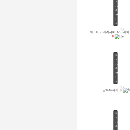
y
A
d
m
41
i
n
18
제 5회 이에리사배 탁구대회
JUN
0
b
y
A
d
m
45
i
n
18
남부뉴저지
0
JUN
b
y
A
d