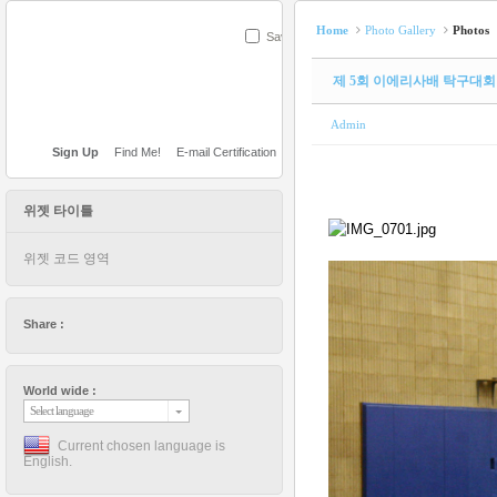
Home
Photo Gallery
Photos
Save
제 5회 이에리사배 탁구대
Admin
Sign Up
Find Me!
E-mail Certification
위젯 타이틀
위젯 코드 영역
Share :
World wide :
Select language
Current chosen language is
English.