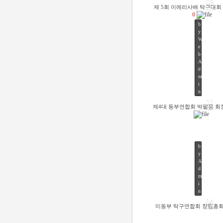
18
제 5회 이에리사배 탁구대회
JUN
0
b
y
W
e
b
A
d
m
49
i
n
11
제4대 동부연합회 박팔용 회
JUN
b
y
A
d
m
52
i
n
04
미동부 탁구연합회 창립총
NOV