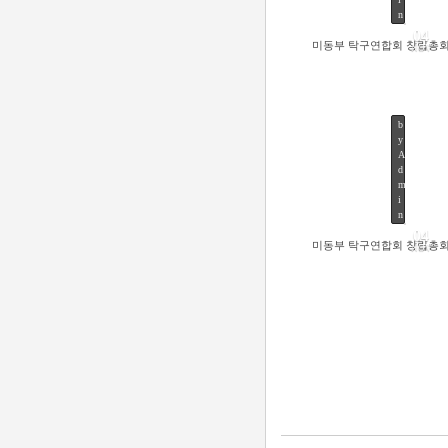
n
04
미동부 탁구연합회 창립총
NOV
b
y
A
d
m
64
i
n
04
미동부 탁구연합회 창립총
NOV
59