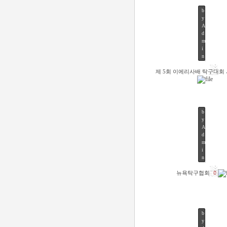
b
y
A
d
m
49
i
n
2
18
0
제 5회 이에리사배 탁구대회
JUN
1
6
/
0
6
b
/
y
1
A
8
d
by
Admi
m
Views
45
i
n
18
뉴욕탁구협회
0
JUN
b
y