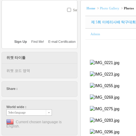
Home
Photo Gallery
Photos
Save
제 5회 이에리사배 탁구대
Admin
Sign Up
Find Me!
E-mail Certification
위젯 타이틀
위젯 코드 영역
Share :
World wide :
Select language
Current chosen language is
English.