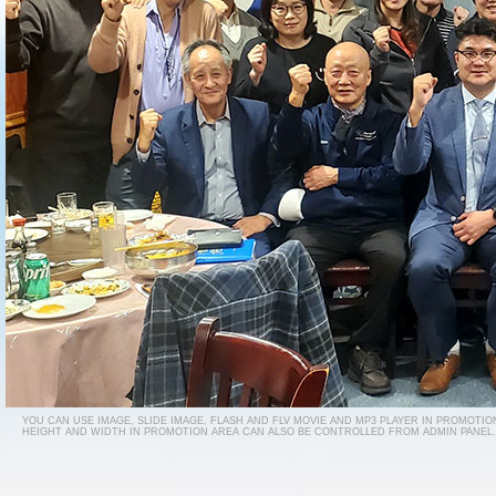
YOU CAN USE IMAGE, SLIDE IMAGE, FLASH AND FLV MOVIE AND MP3 PLAYER IN PROMOTIO
HEIGHT AND WIDTH IN PROMOTION AREA CAN ALSO BE CONTROLLED FROM ADMIN PANEL.