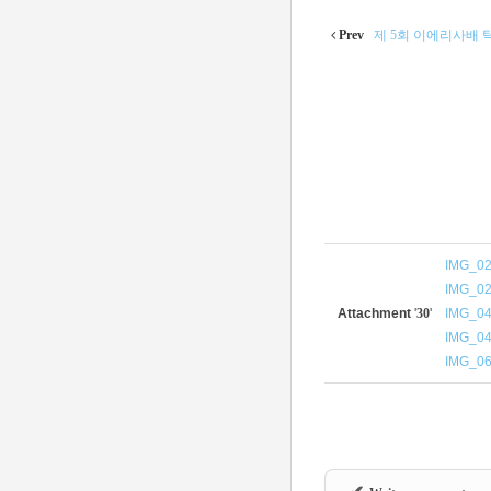
Prev
제 5회 이에리사배
IMG_02
IMG_02
Attachment
'
30
'
IMG_04
IMG_04
IMG_06