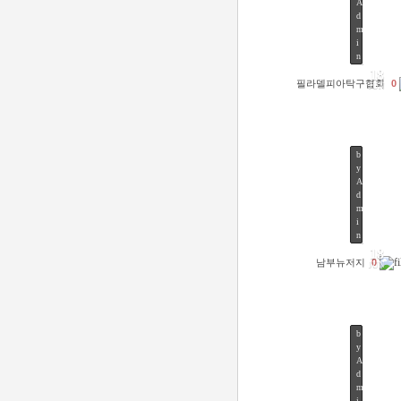
A
d
m
49
i
n
18
필라델피아탁구협회
0
JUN
b
y
A
d
m
48
i
n
18
남부뉴저지
0
JUN
b
y
A
d
m
46
i