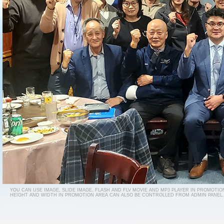
YOU CAN USE IMAGE, SLIDE IMAGE, FLASH AND FLV MOVIE AND MP3 PLAYER IN PROMOTIO
HEIGHT AND WIDTH IN PROMOTION AREA CAN ALSO BE CONTROLLED FROM ADMIN PANEL.