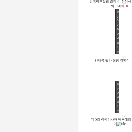
뉴욕탁구협회 회장 이,취임식
FEB
탁구대회
0
b
y
W
e
b
A
d
m
42
i
n
11
양재국 필라 회장 취임식
JUN
b
y
A
d
m
52
i
n
18
제 5회 이에리사배 탁구대회
JUN
0