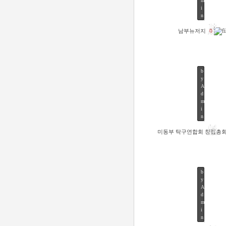
m
48
i
n
2
18
0
남부뉴저지
0
JUN
1
5
/
0
6
b
/
y
1
A
8
d
by
Admi
m
Views
46
i
n
04
미동부 탁구연합회 창립총
NOV
b
y
A
d
m
64
i
n