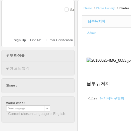
Home
Photo Gallery
Photos
Save
남부뉴저지
Admin
Sign Up
Find Me!
E-mail Certification
위젯 타이틀
위젯 코드 영역
남부뉴저지
Share :
Prev
뉴저지탁구협회
World wide :
Select language
Current chosen language is English.