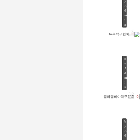
y
A
d
m
45
i
n
18
뉴욕탁구협회
0
JUN
b
y
A
d
m
49
i
n
18
필라델피아탁구협회
0
JUN
b
y
A
d