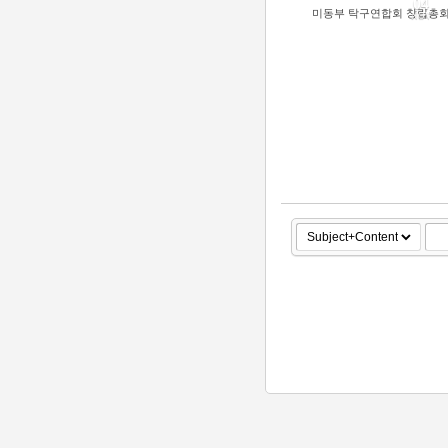
04
미동부 탁구연합회 창립총
NOV
59