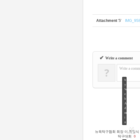
Attachment
'
5
'
IMG_958
✔
Write a comment
?
Write a comme
b
y
W
e
b
A
d
m
i
n
06
뉴욕탁구협회 회장 이,취임식
FEB
탁구대회
0