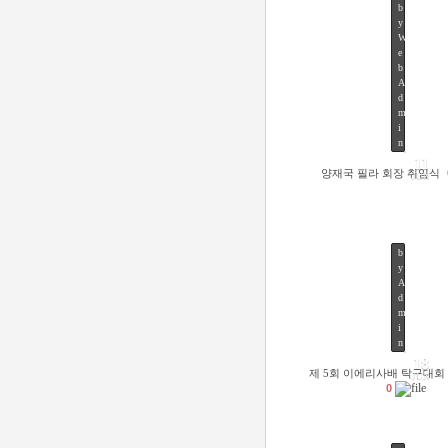
b
y
W
e
b
A
d
m
42
i
n
11
양재국 필라 회장 취임식
JUN
b
y
A
d
m
52
i
n
18
제 5회 이에리사배 탁구대회
JUN
0