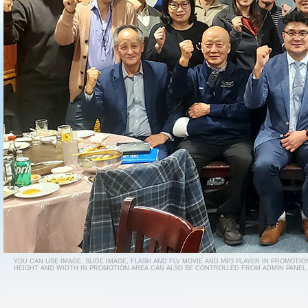
YOU CAN USE IMAGE, SLIDE IMAGE, FLASH AND FLV MOVIE AND MP3 PLAYER IN PROMOTIO
HEIGHT AND WIDTH IN PROMOTION AREA CAN ALSO BE CONTROLLED FROM ADMIN PANEL.