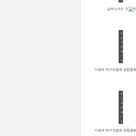
18
남부뉴저지
0
JUN
b
y
A
d
m
46
i
n
2
04
0
미동부 탁구연합회 창립총
NOV
1
4
/
1
1
b
/
y
0
A
4
d
by
Admi
m
Views
64
i
n
04
미동부 탁구연합회 창립총
NOV