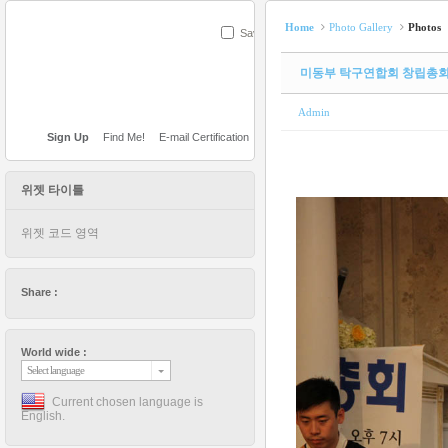
Home
Photo Gallery
Photos
Save
미동부 탁구연합회 창립총
Admin
Sign Up
Find Me!
E-mail Certification
위젯 타이틀
위젯 코드 영역
Share :
World wide :
Select language
Current chosen language is
English.