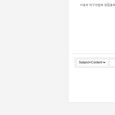
04
미동부 탁구연합회 창립총
NOV
59