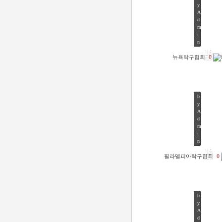
y
A
d
m
45
i
n
18
뉴욕탁구협회
0
JUN
b
y
A
d
m
49
i
n
18
필라델피아탁구협회
0
JUN
b
y
A
d