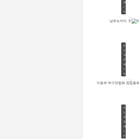
m
48
i
n
18
남부뉴저지
0
JUN
b
y
A
d
m
46
i
n
04
미동부 탁구연합회 창립총
NOV
b
y
A
d
m
64
i
n