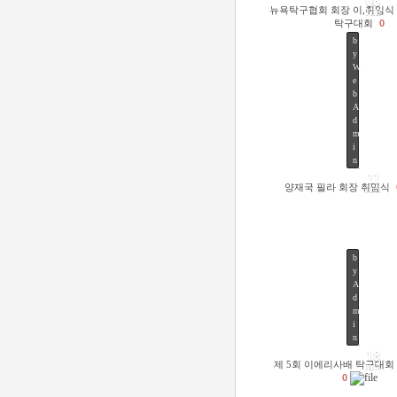
06
뉴욕탁구협회 회장 이,취임식
FEB
탁구대회
0
b
y
W
e
b
A
d
m
42
i
n
11
양재국 필라 회장 취임식
JUN
b
y
A
d
m
53
i
n
18
제 5회 이에리사배 탁구대회
JUN
0