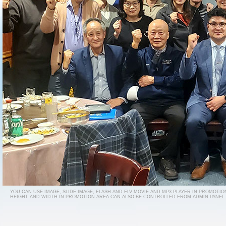
YOU CAN USE IMAGE, SLIDE IMAGE, FLASH AND FLV MOVIE AND MP3 PLAYER IN PROMOTIO
HEIGHT AND WIDTH IN PROMOTION AREA CAN ALSO BE CONTROLLED FROM ADMIN PANEL.