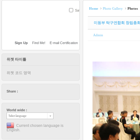
Home
Photo Gallery
Photos
Save
미동부 탁구연합회 창립총
Admin
Sign Up
Find Me!
E-mail Certification
위젯 타이틀
위젯 코드 영역
Share :
World wide :
Select language
Current chosen language is
English.