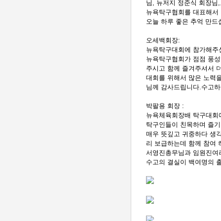
님, 뉴저지 정준식 회장님
뉴욕탁구협회를 대표해서 
오늘 하루 좋은 추억 만드
오세백회장:
뉴욕탁구대회에 참가해주신
뉴욕탁구협회가 점점 풍성
주시고 함께 즐겨주셔서 
대회를 위해서 많은 노력
님께 감사드립니다.수고하
박팔용 회장 :
뉴욕체육회장배 탁구대회에
탁구인들이 친목하며 즐
매우 뜻깊고 귀중하다 생
리 보급하는데 함께 참여
서영진총무님과 임원진여러
수고의 결실이 백여명의 