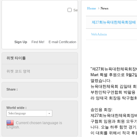
Home
News
Save
제27회뉴욕대한체육회장배
WebAdmin
Sign Up
Find Me!
E-mail Certification
위젯 타이틀
"제27회뉴욕대한체육회장배
위젯 코드 영역
Mart 특별 후원으로 9
열렸습니다.
뉴욕대한체육회 김일태 회장
Share :
부한인탁구연합회 박팔용 
라 양재국 회장등 탁구협
World wide :
송민용 회장:
Select language
제27회뉴욕대한체육회장배
구협회 임원과 회원 모두
Current chosen language is
니다. 오늘 하루 힘껏 경
English.
이 대회를 위해서 적극 