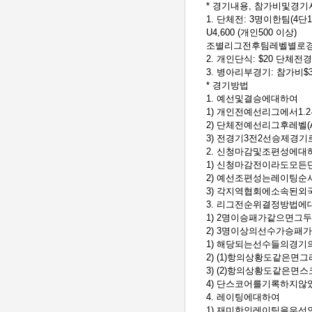
* 경기내용, 참가비및경기
1. 단체전: 3명이한팀(4단1복), 
U4,600 (개인500 이상)
조별리그전후팀레벨별로경
2. 개인단식: $20 단
3. 병아리부경기: 참가비$30
* 경기방법
1. 예선및결승에대하여
1) 개인전예선리그에서1
2) 단체전예선리그후레벨(
3) 전경기3전2선승제경기
2. 신청마감및조편성에대
1) 신청마감전이라도모든
2) 예선조편성는레이팅순
3) 각지역협회에소속된
3. 리그전순위결정방법에
1) 2명이승패가같으면
2) 3명이상의선수가승패
1) 해당되는선수들의경
2) (1)항의상황도같은
3) (2)항의상황도같은
4) 단스코어를기록하지
4. 레이팅에대하여
1) 재미한인레이팅을우선