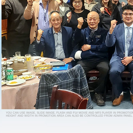
YOU CAN USE IMAGE, SLIDE IMAGE, FLASH AND FLV MOVIE AND MP3 PLAYER IN PROMOTIO
HEIGHT AND WIDTH IN PROMOTION AREA CAN ALSO BE CONTROLLED FROM ADMIN PANEL.