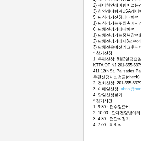
2) 재미한인레이팅이없는
3) 한인레이팅과USA레
5. 단식경기신청에대하여
1) 단식경기는주최측에서
6. 단체전경기에대하여
1) 단체전경기는중복참여
2) 단체전경기에서3선수의
3) 단체전은예선리그후디
* 참가신청
1. 우편신청: 8월2일금
KTTA OF NJ 201-6
411 12th St. Palisades P
우편신청시신청금(check) 동봉
2. 전화신청: 201-655-537
3. 이메일신청:
ahnbj@han
4. 당일신청불가
* 경기시간
1. 9:30 : 접수및준비
2. 10:00 : 단체전및병
3. 4:30 : 전단식경기
4. 7:00 : 폐회식