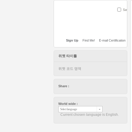
Save
Sign Up
Find Me!
E-mail Certification
위젯 타이틀
위젯 코드 영역
Share :
World wide :
Select language
Current chosen language is English.