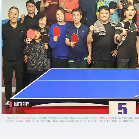
YOU CAN USE IMAGE, SLIDE IMAGE, FLASH AND FLV MOVIE AND MP3 PLAYER IN PROMOTIO
HEIGHT AND WIDTH IN PROMOTION AREA CAN ALSO BE CONTROLLED FROM ADMIN PANEL.