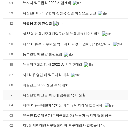
뉴저지 탁구협회 2023 사업계획
94
워싱턴(DC) 탁구협회 강병국 신임 회장으로 당선
93
박팔용 회장 인삿말
92
제22회 뉴욕미주체전탁구대회 뉴욕대표선수선발전
91
제22회 뉴욕 미주체전 탁구대회 요강이 업데잇 되었습니다.
90
동부연합회 연말 친선모임
89
뉴욕탁구협회장 배 2022 송년 탁구대회
88
제1회 유승민 배 탁구대회 개최
87
메릴랜드 2022 친선 복식 대회
86
워싱턴협회 신임 회장에 김홍렬 목사 선출
»
제30회 뉴욕대한체육회장 배 탁구대회가 열렸습니다.
84
유승민 IOC 위원(대한탁구협회장) 뉴욕과 뉴저지 협회 방문
83
제5회 재미대한탁구협회장 배 탁구대회가 열렸습니다.
82