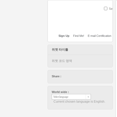
Save
Sign Up
Find Me!
E-mail Certification
위젯 타이틀
위젯 코드 영역
Share :
World wide :
Select language
Current chosen language is English.