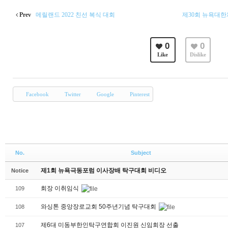
Prev
메릴랜드 2022 친선 복식 대회
제30회 뉴욕대
0
0
Like
Dislike
Facebook
Twitter
Google
Pinterest
No.
Subject
제1회 뉴욕극동포럼 이사장배 탁구대회 비디오
Notice
회장 이취임식
109
와싱톤 중앙장로교회 50주년기념 탁구대회
108
제6대 미동부한인탁구연합회 이진원 신임회장 선출
107