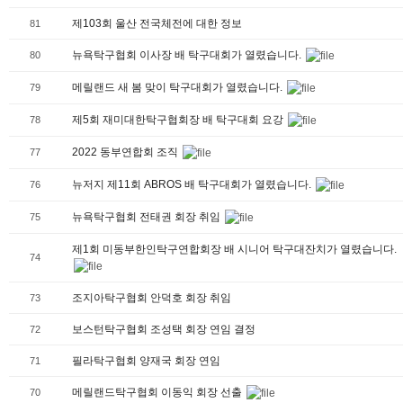
제103회 울산 전국체전에 대한 정보
81
뉴욕탁구협회 이사장 배 탁구대회가 열렸습니다.
80
메릴랜드 새 봄 맞이 탁구대회가 열렸습니다.
79
제5회 재미대한탁구협회장 배 탁구대회 요강
78
2022 동부연합회 조직
77
뉴저지 제11회 ABROS 배 탁구대회가 열렸습니다.
76
뉴욕탁구협회 전태권 회장 취임
75
제1회 미동부한인탁구연합회장 배 시니어 탁구대잔치가 열렸습니다.
74
조지아탁구협회 안덕호 회장 취임
73
보스턴탁구협회 조성택 회장 연임 결정
72
필라탁구협회 양재국 회장 연임
71
메릴랜드탁구협회 이동익 회장 선출
70