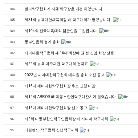
필라탁구협회가 자체 탁구장을 개관 하였습니다.
106
제31회 뉴욕대한체육회장 배 탁구대회가 열렸습니다.
105
제104회 전국체육대회 참관인을 모집합니다.
104
동부연합회 정기 총회
103
재미대한탁구협회 제 16대 회장에 권 정 신임 회장 선출
102
제22회 뉴욕 미주체전 탁구대회 결과표
101
2023년 재미대한탁구협회 대의원 총회 소집 공고
100
제16대 재미대한탁구협회장 후보 신청 마감
99
제12회 ABROS 배 미동부한인탁구대잔치가 열렸습니다.
98
제16대 재미대한탁구협회장 선거 공고
97
제2회 미동부한인탁구연합회장 배 시니어 탁구대회
96
메릴랜드 탁구협회 신년탁구대회
95