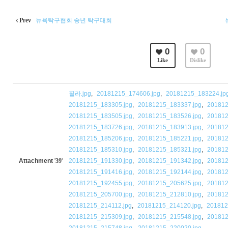
Prev
뉴욕탁구협회 송년 탁구대회
0
0
Like
Dislike
필라.jpg
,
20181215_174606.jpg
,
20181215_183224.jp
20181215_183305.jpg
,
20181215_183337.jpg
,
201812
20181215_183505.jpg
,
20181215_183526.jpg
,
201812
20181215_183726.jpg
,
20181215_183913.jpg
,
201812
20181215_185206.jpg
,
20181215_185221.jpg
,
201812
20181215_185310.jpg
,
20181215_185321.jpg
,
201812
Attachment
'
39
'
20181215_191330.jpg
,
20181215_191342.jpg
,
201812
20181215_191416.jpg
,
20181215_192144.jpg
,
201812
20181215_192455.jpg
,
20181215_205625.jpg
,
201812
20181215_205700.jpg
,
20181215_212810.jpg
,
201812
20181215_214112.jpg
,
20181215_214120.jpg
,
201812
20181215_215309.jpg
,
20181215_215548.jpg
,
201812