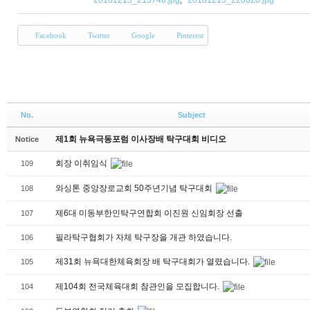
20181215_215748.jpg
,
20181215_220020.jpg
Facebook
Twitter
Google
Pinterest
No.
Subject
제1회 뉴욕극동포럼 이사장배 탁구대회 비디오
Notice
회장 이취임식
109
와싱톤 중앙장로교회 50주년기념 탁구대회
108
제6대 미동부한인탁구연합회 이진원 신임회장 선출
107
필라탁구협회가 자체 탁구장을 개관 하였습니다.
106
제31회 뉴욕대한체육회장 배 탁구대회가 열렸습니다.
105
제104회 전국체육대회 참관인을 모집합니다.
104