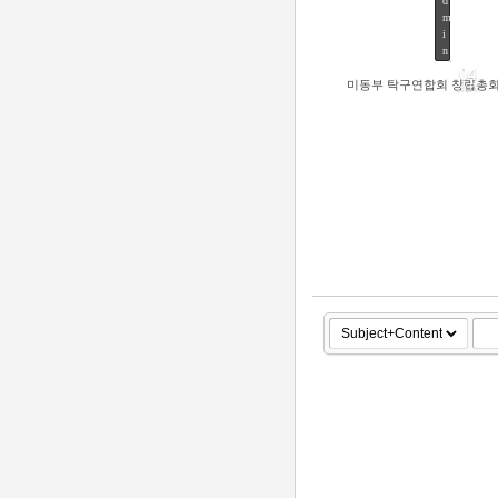
d
m
64
i
n
04
미동부 탁구연합회 창립총
NOV
59