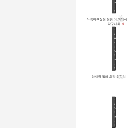
m
i
n
2
06
0
뉴욕탁구협회 회장 이,취임식
FEB
2
탁구대회
0
0
b
/
y
0
W
2
e
/
b
0
A
6
d
by
WebA
m
Views
42
i
n
11
양재국 필라 회장 취임식
JUN
b
y
A
d
m
52
i
n