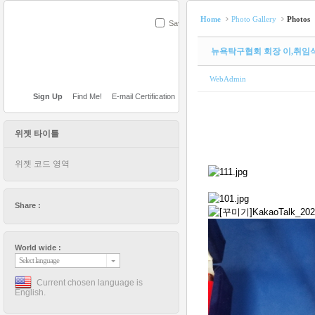
Home
Photo Gallery
Photos
Save
뉴욕탁구협회 회장 이,취임
WebAdmin
Sign Up
Find Me!
E-mail Certification
위젯 타이틀
위젯 코드 영역
Share :
World wide :
Select language
Current chosen language is
English.