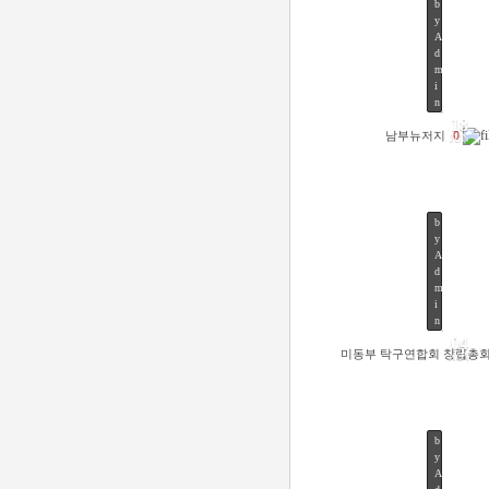
b
y
A
d
m
48
i
n
18
남부뉴저지
0
JUN
b
y
A
d
m
46
i
n
04
미동부 탁구연합회 창립총
NOV
b
y
A