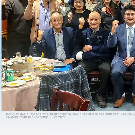
PXE CLIO HAS A JAVASCRIPT LIBRARY THAT SANDWICHES PNG IMAGE SUPPORT INTO IE6 
CHANGE YOUR BACKGROUND. JUST TRY!.