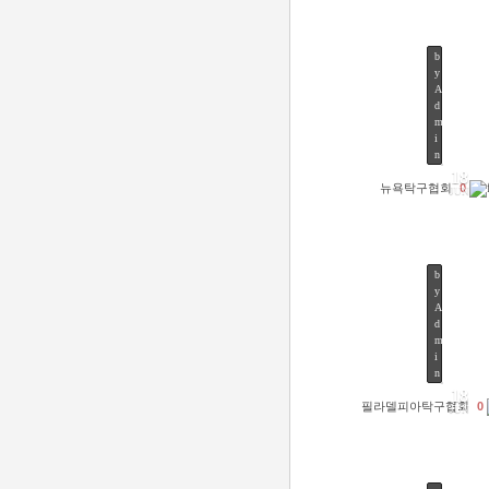
b
y
A
d
m
45
i
n
18
뉴욕탁구협회
0
JUN
b
y
A
d
m
49
i
n
18
필라델피아탁구협회
0
JUN