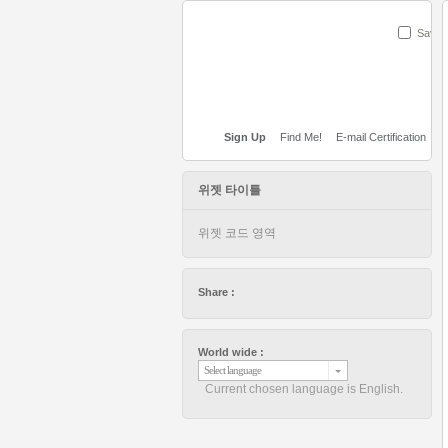
Save
Sign Up
Find Me!
E-mail Certification
위젯 타이틀
위젯 코드 영역
Share :
World wide :
Select language
Current chosen language is English.