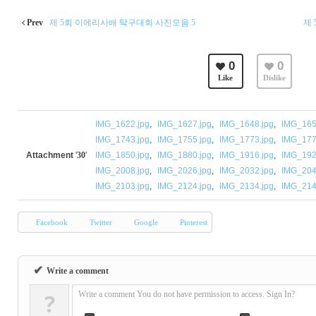
Prev
제 5회 이에리사배 탁구대회 사진모음 5
제
0
0
Like
Dislike
IMG_1622.jpg
,
IMG_1627.jpg
,
IMG_1648.jpg
,
IMG_165
IMG_1743.jpg
,
IMG_1755.jpg
,
IMG_1773.jpg
,
IMG_177
Attachment
'
30
'
IMG_1850.jpg
,
IMG_1880.jpg
,
IMG_1916.jpg
,
IMG_192
IMG_2008.jpg
,
IMG_2026.jpg
,
IMG_2032.jpg
,
IMG_204
IMG_2103.jpg
,
IMG_2124.jpg
,
IMG_2134.jpg
,
IMG_214
Facebook
Twitter
Google
Pinterest
✔
Write a comment
?
Write a comment You do not have permission to access. Sign In?