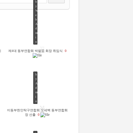
b
y
W
e
b
A
d
m
i
n
11
기
제4대 동부연합회 박팔용 회장 취임식
0
JUN
b
y
A
d
m
5203
i
n
26
미동부한인탁구연합회 오세백 동부연합회
JUL
장 선출
0