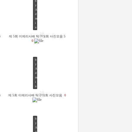
b
y
A
d
m
6366
i
n
18
6
제 5회 이에리사배 탁구대회 사진모음 5
JUN
0
b
y
A
d
m
4785
i
n
18
3
제 5회 이에리사배 탁구대회 사진모음
0
JUN
b
y
A
d