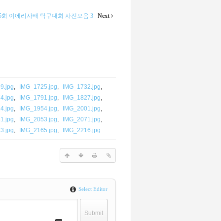
 5회 이에리사배 탁구대회 사진모음 3
Next
9.jpg
,
IMG_1725.jpg
,
IMG_1732.jpg
,
4.jpg
,
IMG_1791.jpg
,
IMG_1827.jpg
,
4.jpg
,
IMG_1954.jpg
,
IMG_2001.jpg
,
1.jpg
,
IMG_2053.jpg
,
IMG_2071.jpg
,
3.jpg
,
IMG_2165.jpg
,
IMG_2216.jpg
Select Editor