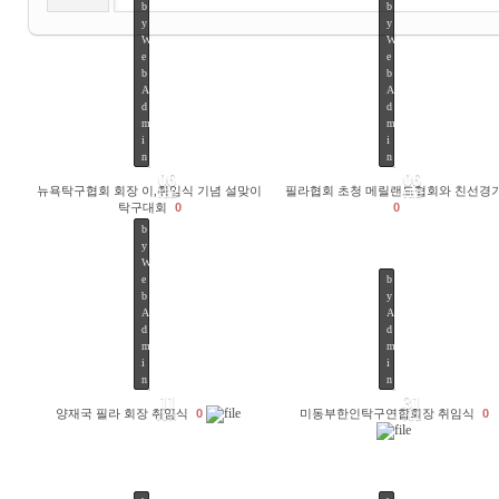
b
b
y
y
W
W
e
e
b
b
A
A
d
d
m
m
i
i
n
n
06
06
뉴욕탁구협회 회장 이,취임식 기념 설맞이
필라협회 초청 메릴랜드협회와 친선경
FEB
FEB
탁구대회
0
0
b
y
W
e
b
b
y
A
A
d
d
m
m
4290
4114
i
i
n
n
11
31
양재국 필라 회장 취임식
0
미동부한인탁구연합회장 취임식
0
JUN
JUL