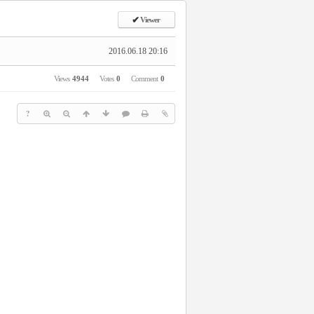
✔
Viewer
2016.06.18 20:16
Views
4944
Votes
0
Comment
0
?